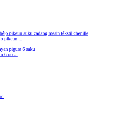
 pikeun ...
 6 po ...