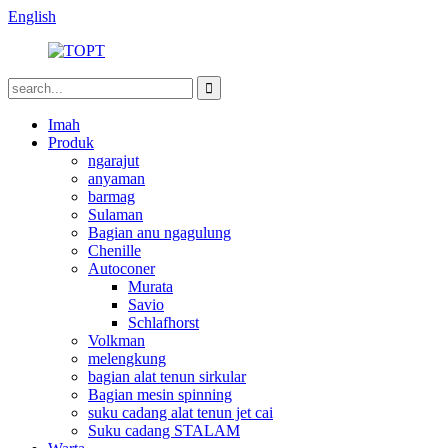
English
Imah
Produk
ngarajut
anyaman
barmag
Sulaman
Bagian anu ngagulung
Chenille
Autoconer
Murata
Savio
Schlafhorst
Volkman
melengkung
bagian alat tenun sirkular
Bagian mesin spinning
suku cadang alat tenun jet cai
Suku cadang STALAM