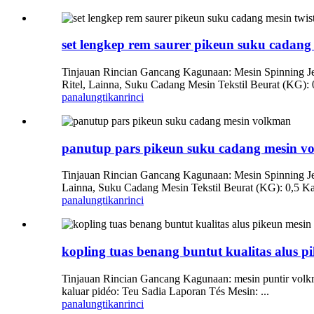
set lengkep rem saurer pikeun suku cadang
Tinjauan Rincian Gancang Kagunaan: Mesin Spinning Jen
Ritel, Lainna, Suku Cadang Mesin Tekstil Beurat (KG): 0
panalungtikan
rinci
panutup pars pikeun suku cadang mesin v
Tinjauan Rincian Gancang Kagunaan: Mesin Spinning Jen
Lainna, Suku Cadang Mesin Tekstil Beurat (KG): 0,5 Kal
panalungtikan
rinci
kopling tuas benang buntut kualitas alus 
Tinjauan Rincian Gancang Kagunaan: mesin puntir volkm
kaluar pidéo: Teu Sadia Laporan Tés Mesin: ...
panalungtikan
rinci