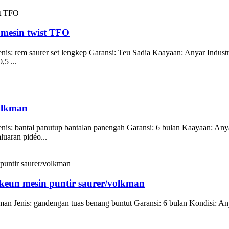
 mesin twist TFO
is: rem saurer set lengkep Garansi: Teu Sadia Kaayaan: Anyar Indust
,5 ...
olkman
is: bantal panutup bantalan panengah Garansi: 6 bulan Kaayaan: Anya
uaran pidéo...
pikeun mesin puntir saurer/volkman
an Jenis: gandengan tuas benang buntut Garansi: 6 bulan Kondisi: An