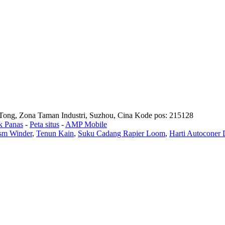
ong, Zona Taman Industri, Suzhou, Cina Kode pos: 215128
k Panas
-
Peta situs
-
AMP Mobile
sm Winder
,
Tenun Kain
,
Suku Cadang Rapier Loom
,
Harti Autoconer 