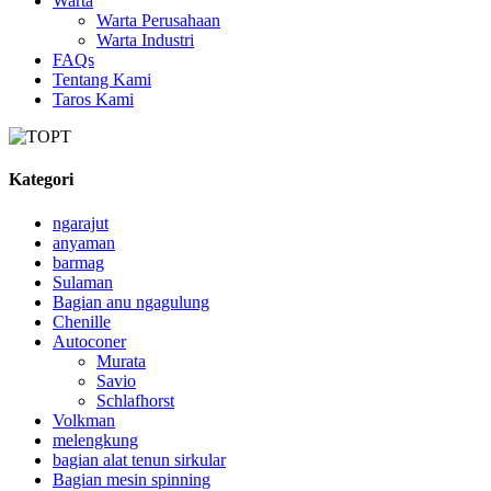
Warta
Warta Perusahaan
Warta Industri
FAQs
Tentang Kami
Taros Kami
Kategori
ngarajut
anyaman
barmag
Sulaman
Bagian anu ngagulung
Chenille
Autoconer
Murata
Savio
Schlafhorst
Volkman
melengkung
bagian alat tenun sirkular
Bagian mesin spinning