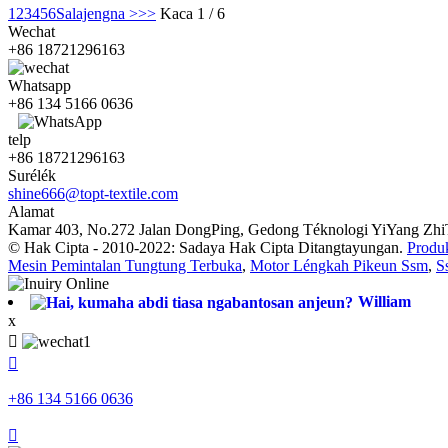
1
2
3
4
5
6
Salajengna >
>>
Kaca 1 / 6
Wechat
+86 18721296163
Whatsapp
+86 134 5166 0636
telp
+86 18721296163
Surélék
shine666@topt-textile.com
Alamat
Kamar 403, No.272 Jalan DongPing, Gedong Téknologi YiYang ZhiT
© Hak Cipta - 2010-2022: Sadaya Hak Cipta Ditangtayungan.
Produ
Mesin Pemintalan Tungtung Terbuka
,
Motor Léngkah Pikeun Ssm
,
S
William
x


+86 134 5166 0636
