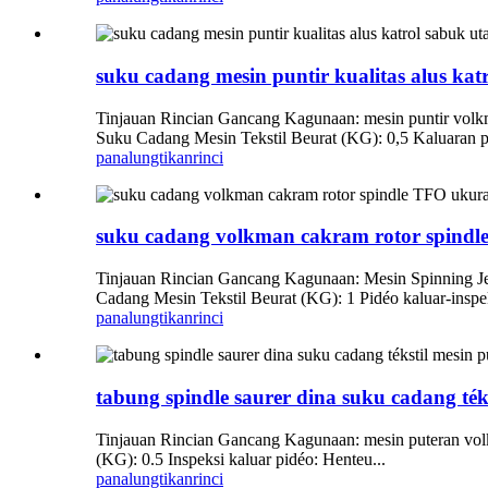
suku cadang mesin puntir kualitas alus ka
Tinjauan Rincian Gancang Kagunaan: mesin puntir volkma
Suku Cadang Mesin Tekstil Beurat (KG): 0,5 Kaluaran pi
panalungtikan
rinci
suku cadang volkman cakram rotor spind
Tinjauan Rincian Gancang Kagunaan: Mesin Spinning Jen
Cadang Mesin Tekstil Beurat (KG): 1 Pidéo kaluar-inspek
panalungtikan
rinci
tabung spindle saurer dina suku cadang téks
Tinjauan Rincian Gancang Kagunaan: mesin puteran volkm
(KG): 0.5 Inspeksi kaluar pidéo: Henteu...
panalungtikan
rinci