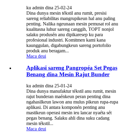
ku admin dina 25-02-24
Dina dunya mesin tékstil anu rumit, presisi
sareng reliabilitas mangrupikeun hal anu paling
penting. Nalika ngeunaan mesin pemusat rol anu
kualitasna luhur sareng canggih, TOPT nonjol
salaku produsén anu dipikaresep ku para
profesional industri. Komitmen kami kana
kaunggulan, digabungkeun sareng portofolio
produk anu beragam...
Maca deui
Aplikasi sareng Pangropéa Set Pegas
Benang dina Mesin Rajut Bunder
ku admin dina 25-01-24
Dina dunya manufaktur tékstil anu rumit, mesin
rajut bunderan maénkeun peran penting dina
ngahasilkeun lawon anu mulus pikeun rupa-rupa
aplikasi. Di antara komponén penting anu
mastikeun operasi mesin ieu lancar nyaéta sét
pegas benang. Salaku ahli dina suku cadang
mesin tékstil...
Maca deui