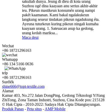
sakuliah dunya. Jeung di dieu di kota urang
Suzhou ogé dina kaayaan anu serius akhir-akhir
ieu. Pikeun mastikeun konsumén urang nampi
pakét kaamanan. Kami bakal ngalakukeun
langkung seueur tindakan pikeun ngadukung éta.
Ayeuna tuturkeun kuring pikeun ningali kumaha
kaayaan urang. 1. Sateuacan asup ka gedong,
urang kedah mariksa...
Maca deui
Wechat
+86 18721296163
Whatsapp
+86 134 5166 0636
telp
+86 18721296163
Surélék
shine666@topt-textile.com
Alamat
Kamar 403, No.272 Jalan DongPing, Gedong Téknologi YiYang
ZhiTong, Zona Taman Industri, Suzhou, Cina Kode pos: 215128
© Hak Cipta - 2010-2022: Sadaya Hak Cipta Ditangtayungan.
Produk Panas
-
Peta situs
-
AMP Mobile