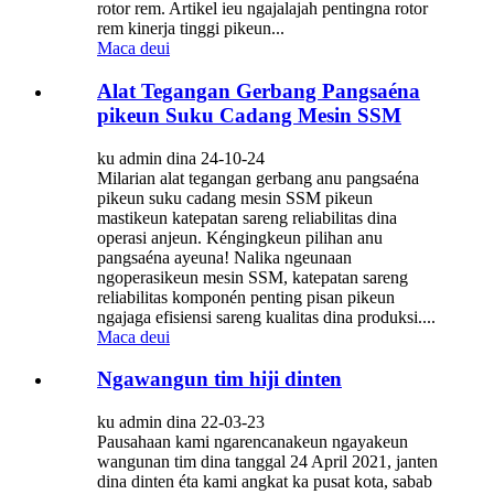
rotor rem. Artikel ieu ngajalajah pentingna rotor
rem kinerja tinggi pikeun...
Maca deui
Alat Tegangan Gerbang Pangsaéna
pikeun Suku Cadang Mesin SSM
ku admin dina 24-10-24
Milarian alat tegangan gerbang anu pangsaéna
pikeun suku cadang mesin SSM pikeun
mastikeun katepatan sareng reliabilitas dina
operasi anjeun. Kéngingkeun pilihan anu
pangsaéna ayeuna! Nalika ngeunaan
ngoperasikeun mesin SSM, katepatan sareng
reliabilitas komponén penting pisan pikeun
ngajaga efisiensi sareng kualitas dina produksi....
Maca deui
Ngawangun tim hiji dinten
ku admin dina 22-03-23
Pausahaan kami ngarencanakeun ngayakeun
wangunan tim dina tanggal 24 April 2021, janten
dina dinten éta kami angkat ka pusat kota, sabab