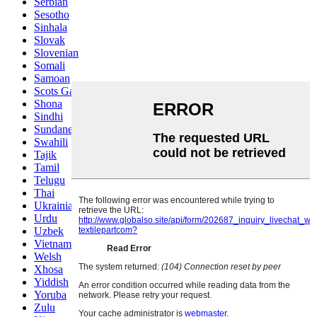
Serbian
Sesotho
Sinhala
Slovak
Slovenian
Somali
Samoan
Scots Gaelic
Shona
Sindhi
Sundanese
Swahili
Tajik
Tamil
Telugu
Thai
Ukrainian
Urdu
Uzbek
Vietnamese
Welsh
Xhosa
Yiddish
Yoruba
Zulu