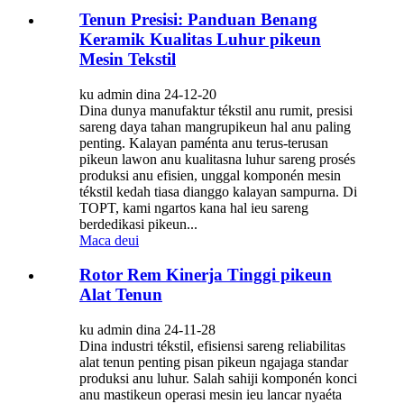
Tenun Presisi: Panduan Benang
Keramik Kualitas Luhur pikeun
Mesin Tekstil
ku admin dina 24-12-20
Dina dunya manufaktur tékstil anu rumit, presisi
sareng daya tahan mangrupikeun hal anu paling
penting. Kalayan paménta anu terus-terusan
pikeun lawon anu kualitasna luhur sareng prosés
produksi anu efisien, unggal komponén mesin
tékstil kedah tiasa dianggo kalayan sampurna. Di
TOPT, kami ngartos kana hal ieu sareng
berdedikasi pikeun...
Maca deui
Rotor Rem Kinerja Tinggi pikeun
Alat Tenun
ku admin dina 24-11-28
Dina industri tékstil, efisiensi sareng reliabilitas
alat tenun penting pisan pikeun ngajaga standar
produksi anu luhur. Salah sahiji komponén konci
anu mastikeun operasi mesin ieu lancar nyaéta