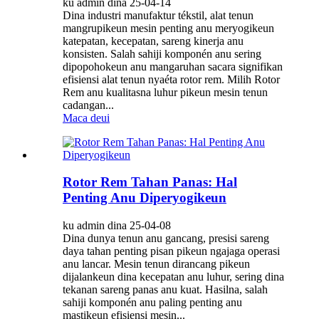
ku admin dina 25-04-14
Dina industri manufaktur tékstil, alat tenun
mangrupikeun mesin penting anu meryogikeun
katepatan, kecepatan, sareng kinerja anu
konsisten. Salah sahiji komponén anu sering
dipopohokeun anu mangaruhan sacara signifikan
efisiensi alat tenun nyaéta rotor rem. Milih Rotor
Rem anu kualitasna luhur pikeun mesin tenun
cadangan...
Maca deui
Rotor Rem Tahan Panas: Hal
Penting Anu Diperyogikeun
ku admin dina 25-04-08
Dina dunya tenun anu gancang, presisi sareng
daya tahan penting pisan pikeun ngajaga operasi
anu lancar. Mesin tenun dirancang pikeun
dijalankeun dina kecepatan anu luhur, sering dina
tekanan sareng panas anu kuat. Hasilna, salah
sahiji komponén anu paling penting anu
mastikeun efisiensi mesin...