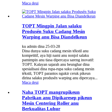
Maca deui
TOPT Mingpin Jalan salaku
Produsén Suku Cadang Mesin
Warping anu Bisa Diandelkeun
ku admin dina 25-03-28
Dina dunya suku cadang mesin tékstil anu
kompetitif, aya hiji nami anu nonjol salaku
pamimpin anu tiasa dipercaya sareng inovatif:
TOPT. Kalayan sajarah anu beunghar dina
spesialisasi dina rupa-rupa suku cadang mesin
tékstil, TOPT parantos ngukir ceruk pikeun
dirina salaku produsén warping anu dipercaya...
Maca deui
Naha TOPT mangrupikeun
Pabrikan anu Dipikaresep pikeun
Mesin Centering Roller anu
Berkualitas Luhur