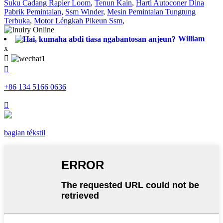
Suku Cadang Rapier Loom
,
Tenun Kain
,
Harti Autoconer Dina
Pabrik Pemintalan
,
Ssm Winder
,
Mesin Pemintalan Tungtung
Terbuka
,
Motor Léngkah Pikeun Ssm
,
William
x


+86 134 5166 0636

bagian tékstil