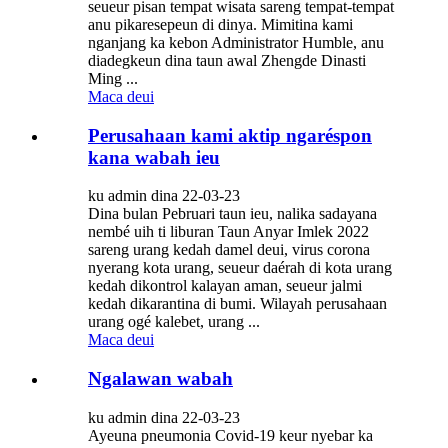
seueur pisan tempat wisata sareng tempat-tempat
anu pikaresepeun di dinya. Mimitina kami
nganjang ka kebon Administrator Humble, anu
diadegkeun dina taun awal Zhengde Dinasti
Ming ...
Maca deui
Perusahaan kami aktip ngaréspon
kana wabah ieu
ku admin dina 22-03-23
Dina bulan Pebruari taun ieu, nalika sadayana
nembé uih ti liburan Taun Anyar Imlek 2022
sareng urang kedah damel deui, virus corona
nyerang kota urang, seueur daérah di kota urang
kedah dikontrol kalayan aman, seueur jalmi
kedah dikarantina di bumi. Wilayah perusahaan
urang ogé kalebet, urang ...
Maca deui
Ngalawan wabah
ku admin dina 22-03-23
Ayeuna pneumonia Covid-19 keur nyebar ka