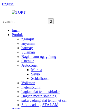
English
Imah
Produk
ngarajut
anyaman
barmag
Sulaman
Bagian anu ngagulung
Chenille
Autoconer
Murata
Savio
Schlafhorst
Volkman
melengkung
bagian alat tenun sirkular
Bagian mesin spinning
suku cadang alat tenun jet cai
Suku cadang STALAM