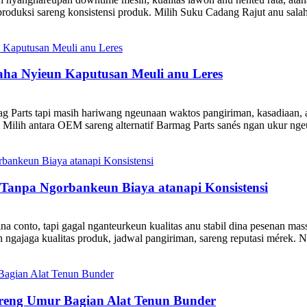
roduksi sareng konsistensi produk. Milih Suku Cadang Rajut anu salah 
aha Nyieun Kaputusan Meuli anu Leres
arts tapi masih hariwang ngeunaan waktos pangiriman, kasadiaan, at
ai. Milih antara OEM sareng alternatif Barmag Parts sanés ngan ukur ng
 Tanpa Ngorbankeun Biaya atanapi Konsistensi
ina conto, tapi gagal nganteurkeun kualitas anu stabil dina pesenan m
ngajaga kualitas produk, jadwal pangiriman, sareng reputasi mérek. Na
reng Umur Bagian Alat Tenun Bunder