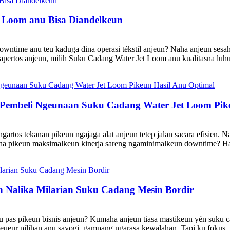
 Loom anu Bisa Diandelkeun
wntime anu teu kaduga dina operasi tékstil anjeun? Naha anjeun sesah
apertos anjeun, milih Suku Cadang Water Jet Loom anu kualitasna luhur
Pembeli Ngeunaan Suku Cadang Water Jet Loom Pike
ngartos tekanan pikeun ngajaga alat anjeun tetep jalan sacara efisien. 
na pikeun maksimalkeun kinerja sareng ngaminimalkeun downtime? Hay
 Nalika Milarian Suku Cadang Mesin Bordir
 pas pikeun bisnis anjeun? Kumaha anjeun tiasa mastikeun yén suku ca
 seueur pilihan anu sayogi, gampang ngarasa kewalahan. Tapi ku fokus..