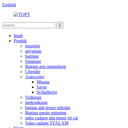
English
Imah
Produk
ngarajut
anyaman
barmag
Sulaman
Bagian anu ngagulung
Chenille
Autoconer
Murata
Savio
Schlafhorst
Volkman
melengkung
bagian alat tenun sirkular
Bagian mesin spinning
suku cadang alat tenun jet cai
Suku cadang STALAM