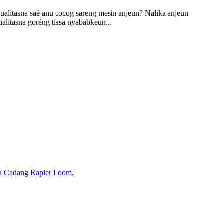
ualitasna saé anu cocog sareng mesin anjeun? Nalika anjeun
alitasna goréng tiasa nyababkeun...
u Cadang Rapier Loom
,