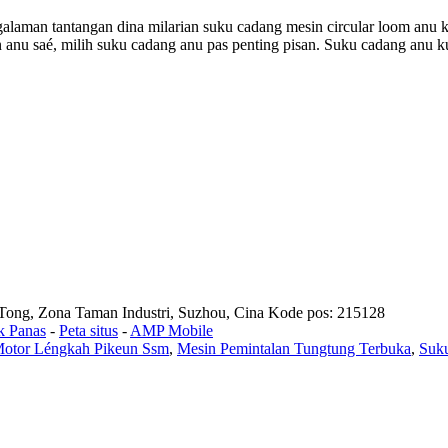
laman tantangan dina milarian suku cadang mesin circular loom anu k
anu saé, milih suku cadang anu pas penting pisan. Suku cadang anu ku
ong, Zona Taman Industri, Suzhou, Cina Kode pos: 215128
k Panas
-
Peta situs
-
AMP Mobile
otor Léngkah Pikeun Ssm
,
Mesin Pemintalan Tungtung Terbuka
,
Suk