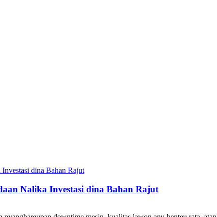
an Nalika Investasi dina Bahan Rajut
h nyanghareupan downtime mesin, kualitas lawon anu henteu rata, ata