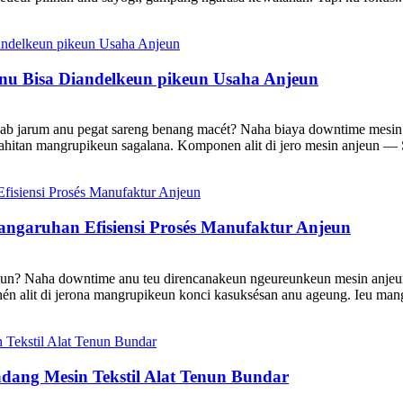
nu Bisa Diandelkeun pikeun Usaha Anjeun
bab jarum anu pegat sareng benang macét? Naha biaya downtime mesin 
jahitan mangrupikeun sagalana. Komponen alit di jero mesin anjeun — 
garuhan Efisiensi Prosés Manufaktur Anjeun
jeun? Naha downtime anu teu direncanakeun ngeureunkeun mesin anjeu
alit di jerona mangrupikeun konci kasuksésan anu ageung. Ieu mangru
ang Mesin Tekstil Alat Tenun Bundar