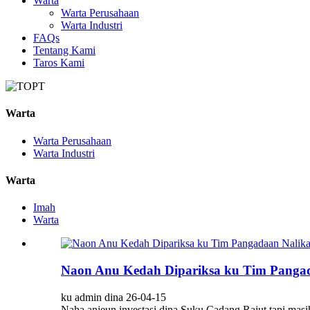
Warta
Warta Perusahaan
Warta Industri
FAQs
Tentang Kami
Taros Kami
Warta
Warta Perusahaan
Warta Industri
Warta
Imah
Warta
Naon Anu Kedah Dipariksa ku Tim Pangada
ku admin dina 26-04-15
Naha anjeun investasi dina Suku Cadang Rajut tapi masi