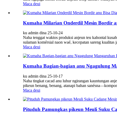
Maca deui
Kumaha Milarian Onderdil Mesin Bordir a
ku admin dina 25-10-24
Naha tenggat waktos produksi anjeun teu kahontal kusa
sulaman komérsial naon waé, kecepatan sareng kualitas 
Maca deui
Kumaha Bagian-bagian anu Ngagulung Man
ku admin dina 25-10-17
Naha tingkat cacad anu luhur ngirangan kauntungan an
pikeun benang, benang, atanapi bahan sanésna—komponén 
Maca deui
Pituduh Pamungkas pikeun Meuli Suku Cad