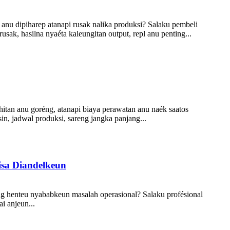
nu dipiharep atanapi rusak nalika produksi? Salaku pembeli
sak, hasilna nyaéta kaleungitan output, repl anu penting...
hitan anu goréng, atanapi biaya perawatan anu naék saatos
n, jadwal produksi, sareng jangka panjang...
sa Diandelkeun
eng henteu nyababkeun masalah operasional? Salaku profésional
i anjeun...