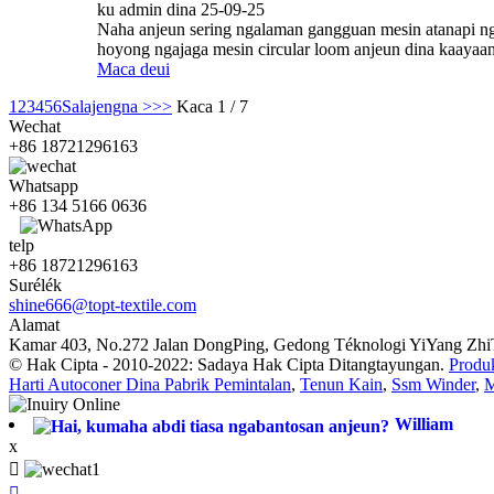
ku admin dina 25-09-25
Naha anjeun sering ngalaman gangguan mesin atanapi nga
hoyong ngajaga mesin circular loom anjeun dina kaayaan 
Maca deui
1
2
3
4
5
6
Salajengna >
>>
Kaca 1 / 7
Wechat
+86 18721296163
Whatsapp
+86 134 5166 0636
telp
+86 18721296163
Surélék
shine666@topt-textile.com
Alamat
Kamar 403, No.272 Jalan DongPing, Gedong Téknologi YiYang ZhiT
© Hak Cipta - 2010-2022: Sadaya Hak Cipta Ditangtayungan.
Produ
Harti Autoconer Dina Pabrik Pemintalan
,
Tenun Kain
,
Ssm Winder
,
M
William
x

