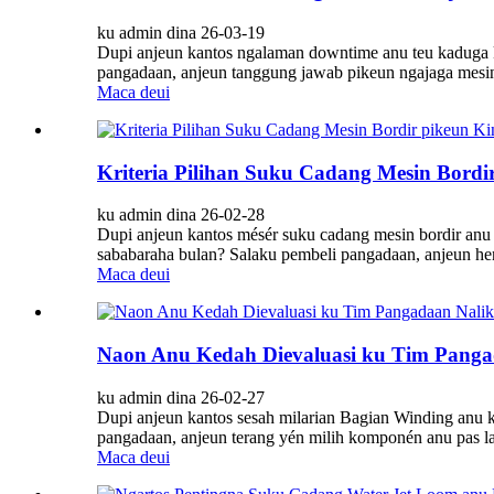
ku admin dina 26-03-19
Dupi anjeun kantos ngalaman downtime anu teu kaduga k
pangadaan, anjeun tanggung jawab pikeun ngajaga mesin te
Maca deui
Kriteria Pilihan Suku Cadang Mesin Bordi
ku admin dina 26-02-28
Dupi anjeun kantos mésér suku cadang mesin bordir anu m
sababaraha bulan? Salaku pembeli pangadaan, anjeun hen
Maca deui
Naon Anu Kedah Dievaluasi ku Tim Panga
ku admin dina 26-02-27
Dupi anjeun kantos sesah milarian Bagian Winding anu ko
pangadaan, anjeun terang yén milih komponén anu pas la
Maca deui