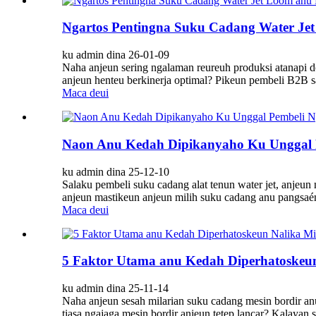
Ngartos Pentingna Suku Cadang Water Jet
ku admin dina 26-01-09
Naha anjeun sering ngalaman reureuh produksi atanapi do
anjeun henteu berkinerja optimal? Pikeun pembeli B2B s
Maca deui
Naon Anu Kedah Dipikanyaho Ku Unggal 
ku admin dina 25-12-10
Salaku pembeli suku cadang alat tenun water jet, anjeun 
anjeun mastikeun anjeun milih suku cadang anu pangsaé
Maca deui
5 Faktor Utama anu Kedah Diperhatoskeun
ku admin dina 25-11-14
Naha anjeun sesah milarian suku cadang mesin bordir anu
tiasa ngajaga mesin bordir anjeun tetep lancar? Kalayan