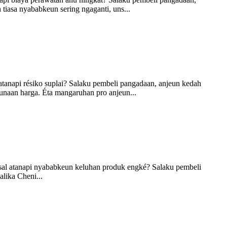
tiasa nyababkeun sering ngaganti, uns...
anapi résiko suplai? Salaku pembeli pangadaan, anjeun kedah
eunaan harga. Éta mangaruhan pro anjeun...
assal atanapi nyababkeun keluhan produk engké? Salaku pembeli
lika Cheni...