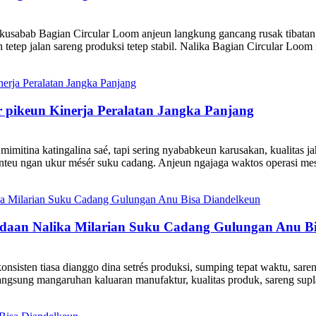
usabab Bagian Circular Loom anjeun langkung gancang rusak tibatan a
tep jalan sareng produksi tetep stabil. Nalika Bagian Circular Loom ru
r pikeun Kinerja Peralatan Jangka Panjang
imitina katingalina saé, tapi sering nyababkeun karusakan, kualitas ja
teu ngan ukur mésér suku cadang. Anjeun ngajaga waktos operasi mesi
daan Nalika Milarian Suku Cadang Gulungan Anu Bi
nsisten tiasa dianggo dina setrés produksi, sumping tepat waktu, sar
ngsung mangaruhan kaluaran manufaktur, kualitas produk, sareng supla