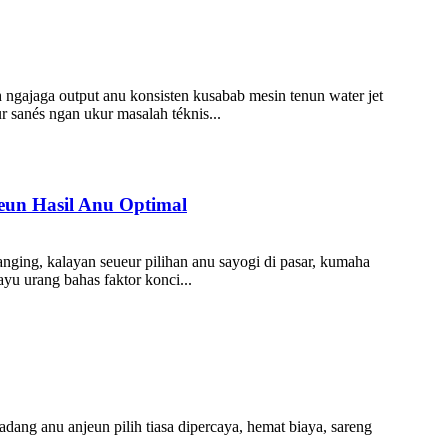
 ngajaga output anu konsisten kusabab mesin tenun water jet
 sanés ngan ukur masalah téknis...
un Hasil Anu Optimal
Nanging, kalayan seueur pilihan anu sayogi di pasar, kumaha
u urang bahas faktor konci...
dang anu anjeun pilih tiasa dipercaya, hemat biaya, sareng
.