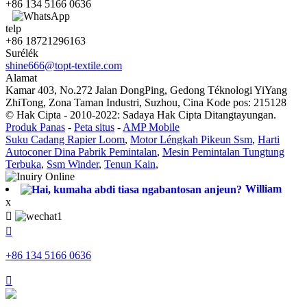
+86 134 5166 0636
telp
+86 18721296163
Surélék
shine666@topt-textile.com
Alamat
Kamar 403, No.272 Jalan DongPing, Gedong Téknologi YiYang
ZhiTong, Zona Taman Industri, Suzhou, Cina Kode pos: 215128
© Hak Cipta - 2010-2022: Sadaya Hak Cipta Ditangtayungan.
Produk Panas
-
Peta situs
-
AMP Mobile
Suku Cadang Rapier Loom
,
Motor Léngkah Pikeun Ssm
,
Harti
Autoconer Dina Pabrik Pemintalan
,
Mesin Pemintalan Tungtung
Terbuka
,
Ssm Winder
,
Tenun Kain
,
William
x


+86 134 5166 0636
