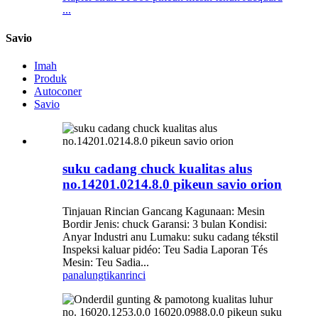
...
Savio
Imah
Produk
Autoconer
Savio
suku cadang chuck kualitas alus
no.14201.0214.8.0 pikeun savio orion
Tinjauan Rincian Gancang Kagunaan: Mesin
Bordir Jenis: chuck Garansi: 3 bulan Kondisi:
Anyar Industri anu Lumaku: suku cadang tékstil
Inspeksi kaluar pidéo: Teu Sadia Laporan Tés
Mesin: Teu Sadia...
panalungtikan
rinci