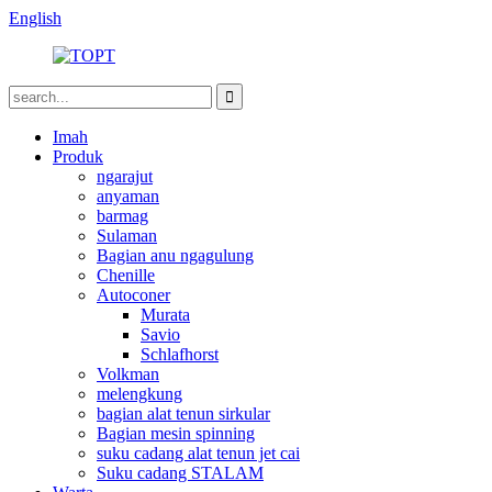
English
Imah
Produk
ngarajut
anyaman
barmag
Sulaman
Bagian anu ngagulung
Chenille
Autoconer
Murata
Savio
Schlafhorst
Volkman
melengkung
bagian alat tenun sirkular
Bagian mesin spinning
suku cadang alat tenun jet cai
Suku cadang STALAM