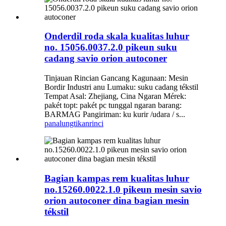
Onderdil roda skala kualitas luhur
no. 15056.0037.2.0 pikeun suku
cadang savio orion autoconer
Tinjauan Rincian Gancang Kagunaan: Mesin
Bordir Industri anu Lumaku: suku cadang tékstil
Tempat Asal: Zhejiang, Cina Ngaran Mérek:
pakét topt: pakét pc tunggal ngaran barang:
BARMAG Pangiriman: ku kurir /udara / s...
panalungtikan
rinci
Bagian kampas rem kualitas luhur
no.15260.0022.1.0 pikeun mesin savio
orion autoconer dina bagian mesin
tékstil