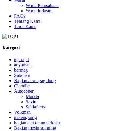
Warta
Warta Perusahaan
Warta Industri
FAQs
Tentang Kami
Taros Kami
Kategori
ngarajut
anyaman
barmag
Sulaman
Bagian anu ngagulung
Chenille
Autoconer
Murata
Savio
Schlafhorst
Volkman
melengkung
bagian alat tenun sirkular
Bagian mesin spinning