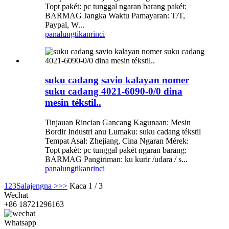
Topt pakét: pc tunggal ngaran barang pakét:
BARMAG Jangka Waktu Pamayaran: T/T,
Paypal, W...
panalungtikan
rinci
suku cadang savio kalayan nomer
suku cadang 4021-6090-0/0 dina
mesin tékstil..
Tinjauan Rincian Gancang Kagunaan: Mesin
Bordir Industri anu Lumaku: suku cadang tékstil
Tempat Asal: Zhejiang, Cina Ngaran Mérek:
Topt pakét: pc tunggal pakét ngaran barang:
BARMAG Pangiriman: ku kurir /udara / s...
panalungtikan
rinci
1
2
3
Salajengna >
>>
Kaca 1 / 3
Wechat
+86 18721296163
Whatsapp